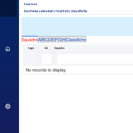
Funzione
Gestione calendari / risultati / classifiche
Squadre
A
B
C
D
E
F
G
H
Classifiche
home
Logo
Gir.
Squadra
No records to display.
sports_volleyball